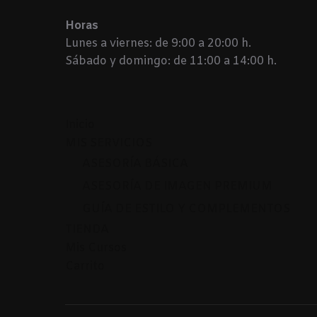
Horas
Lunes a viernes: de 9:00 a 20:00 h.
Sábado y domingo: de 11:00 a 14:00 h.
Inicio
MIS SERVICIOS
ASESORÍA BÁSICA
ASESORÍA DE IMAGEN PREMIUM
GUÍA DE ESTILO Y COMPLEMENTOS
TIENDA
Mis Cursos
Carrito