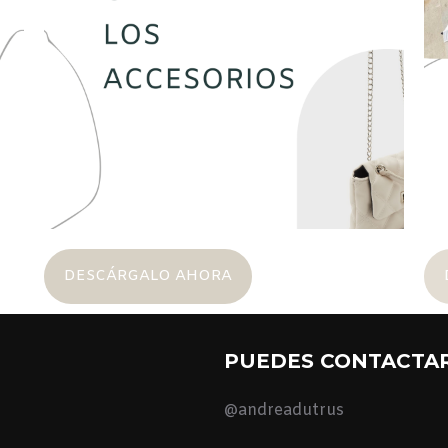
DESCÁRGALO AHORA
PUEDES CONTACTA
@andreadutrus