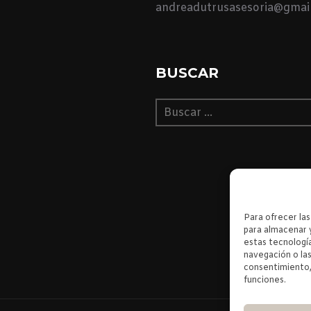
andreadutrusasesoria@gmai
BUSCAR
Para ofrecer la
para almacenar y
estas tecnologí
navegación o las
consentimiento,
funciones.