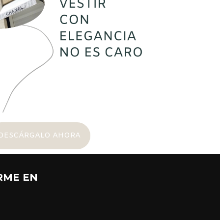
DESCÁRGALO AHORA
RME EN