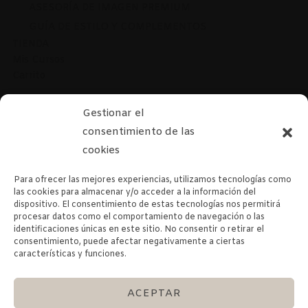
ASESORÍA DE IMAGEN PREMIUM
GUÍA DE ESTILO Y COMPLEMENTOS
TIENDA
Mis Cursos
Carrito
Gestionar el
PUEDES CONTACTARME EN
consentimiento de las
cookies
@andreadutrus
Para ofrecer las mejores experiencias, utilizamos tecnologías como
andreadutrusasesoria@gmail.com
las cookies para almacenar y/o acceder a la información del
dispositivo. El consentimiento de estas tecnologías nos permitirá
procesar datos como el comportamiento de navegación o las
identificaciones únicas en este sitio. No consentir o retirar el
consentimiento, puede afectar negativamente a ciertas
BUSCAR
características y funciones.
BUSCAR
ACEPTAR